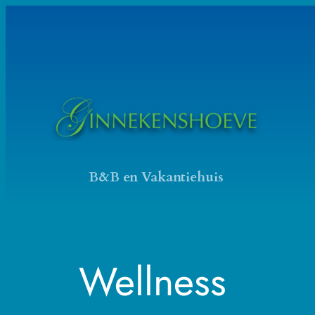
Ga
naar
de
inhoud
B&B en Vakantiehuis
Wellness