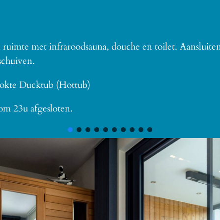
n ruimte met infraroodsauna, douche en toilet. Aansluite
schuiven.
tookte Ducktub (Hottub)
om 23u afgesloten.