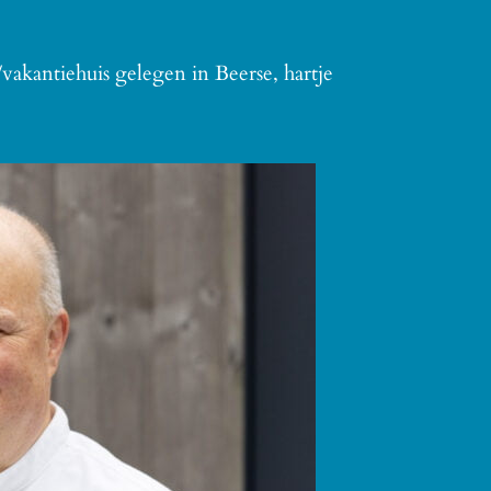
vakantiehuis gelegen in Beerse, hartje