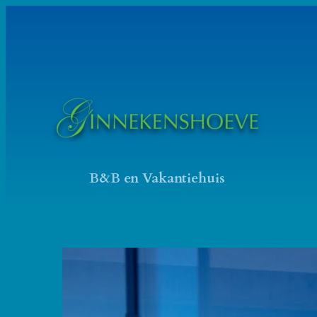
Ga
naar
de
inhoud
B&B en Vakantiehuis