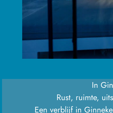
In Gi
Rust, ruimte, uit
Een verblijf in Ginnek