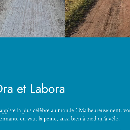
ra et Labora
rappiste la plus célèbre au monde ? Malheureusement, vou
onnante en vaut la peine, aussi bien à pied qu’à vélo.