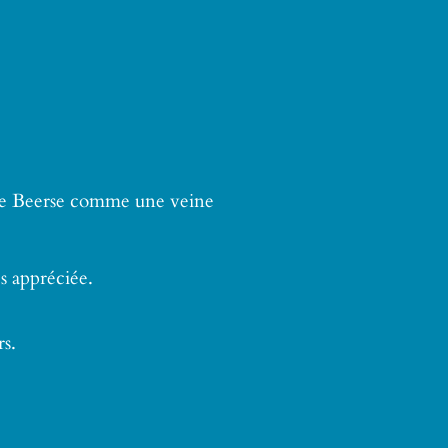
verse Beerse comme une veine
ès appréciée.
rs.